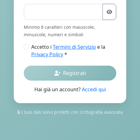
Minimo 8 caratteri con maiuscole,
minuscole, numeri e simboli
Accetto i
Termini di Servizio
e la
Privacy Policy
*
Registrati
Hai già un account?
Accedi qui
🔒 I tuoi dati sono protetti con crittografia avanzata